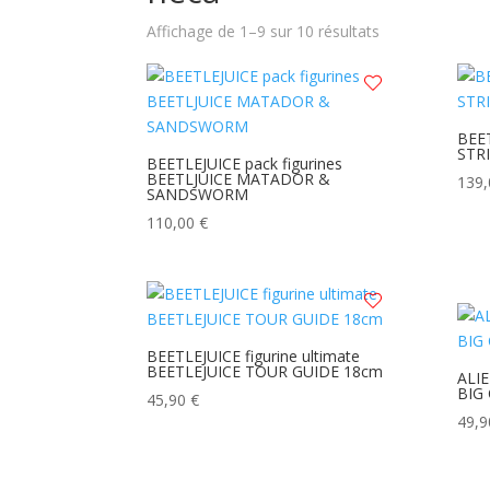
Trié
Affichage de 1–9 sur 10 résultats
du
plus
récent
au
BEET
STR
plus
BEETLEJUICE pack figurines
BEETLJUICE MATADOR &
ancien
139
SANDSWORM
110,00
€
BEETLEJUICE figurine ultimate
BEETLEJUICE TOUR GUIDE 18cm
ALIE
BIG 
45,90
€
49,