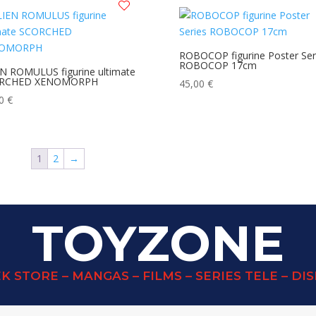
ROBOCOP figurine Poster Ser
ROBOCOP 17cm
N ROMULUS figurine ultimate
RCHED XENOMORPH
45,00
€
90
€
1
2
→
TOYZONE
K STORE – MANGAS – FILMS – SERIES TELE – DI