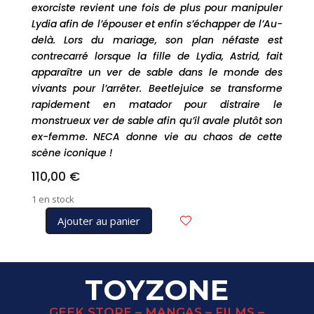
exorciste revient une fois de plus pour manipuler
Lydia afin de l’épouser et enfin s’échapper de l’Au-
delà. Lors du mariage, son plan néfaste est
contrecarré lorsque la fille de Lydia, Astrid, fait
apparaître un ver de sable dans le monde des
vivants pour l’arrêter. Beetlejuice se transforme
rapidement en matador pour distraire le
monstrueux ver de sable afin qu’il avale plutôt son
ex-femme. NECA donne vie au chaos de cette
scène iconique !
110,00
€
1 en stock
Ajouter au panier
quantité
de
BEETLEJUICE
pack
TOYZONE
figurines
BEETLJUICE
GEEK STORE – MANGAS – FILMS –