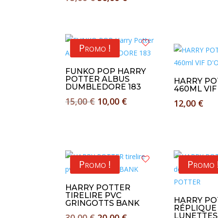
prix
prix
initial
actuel
était :
est :
Promo !
75,00 €.
50,00 €.
FUNKO POP HARRY
POTTER ALBUS
HARRY PO
DUMBLEDORE 183
460ML VIF
Le
Le
15,00
€
10,00
€
12,00
€
prix
prix
initial
actuel
était :
est :
15,00 €.
10,00 €.
Promo !
Promo 
HARRY POTTER
TIRELIRE PVC
HARRY PO
GRINGOTTS BANK
RÉPLIQUE
Le
Le
LUNETTES
30,00
€
20,00
€