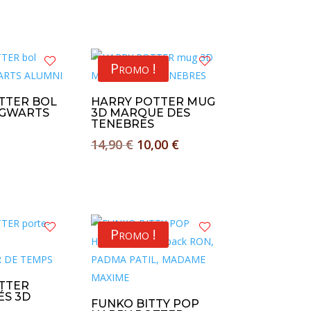
initial
actuel
était :
est :
15,00 €.
10,00 €.
Promo !
TTER BOL
HARRY POTTER MUG
OGWARTS
3D MARQUE DES
TENEBRES
Le
Le
14,90
€
10,00
€
prix
prix
initial
actuel
était :
est :
14,90 €.
10,00 €.
Promo !
TTER
ÉS 3D
FUNKO BITTY POP