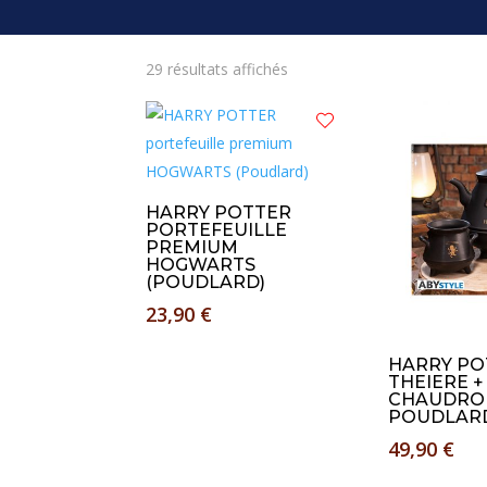
Trié
29 résultats affichés
du
plus
récent
au
plus
HARRY POTTER
ancien
PORTEFEUILLE
PREMIUM
HOGWARTS
(POUDLARD)
23,90
€
HARRY PO
THEIERE +
CHAUDRO
POUDLAR
49,90
€