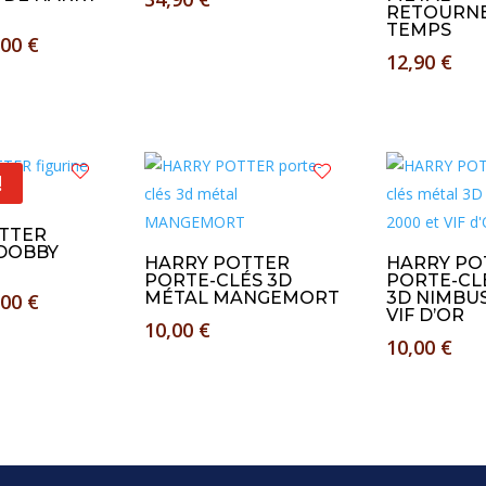
RETOURNE
TEMPS
Le
,00
€
12,90
€
x
prix
tial
actuel
it :
est :
90 €.
25,00 €.
!
TTER
 DOBBY
HARRY POTTER
HARRY PO
PORTE-CLÉS 3D
PORTE-CL
Le
MÉTAL MANGEMORT
3D NIMBUS
,00
€
VIF D’OR
x
prix
10,00
€
10,00
€
tial
actuel
it :
est :
90 €.
30,00 €.