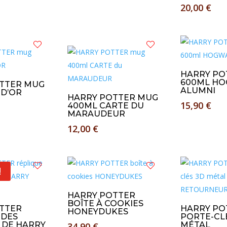
20,00
€
HARRY PO
600ML H
TTER MUG
ALUMNI
 D’OR
HARRY POTTER MUG
15,90
€
400ML CARTE DU
MARAUDEUR
12,00
€
!
HARRY POTTER
BOÎTE À COOKIES
TTER
HARRY PO
HONEYDUKES
 DES
PORTE-CL
 DE HARRY
MÉTAL
34,90
€