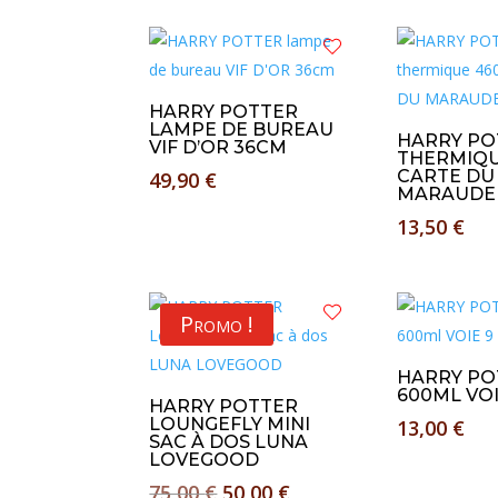
HARRY POTTER
LAMPE DE BUREAU
HARRY PO
VIF D’OR 36CM
THERMIQU
CARTE DU
49,90
€
MARAUDE
13,50
€
Promo !
HARRY PO
600ML VOI
HARRY POTTER
LOUNGEFLY MINI
13,00
€
SAC À DOS LUNA
LOVEGOOD
Le
Le
75,00
€
50,00
€