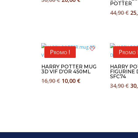
POTTER
prix
prix
Le
44,90
€
25
initial
actuel
pri
était :
est :
ini
30,00 €.
20,00 €.
éta
44,
Promo !
Promo 
HARRY POTTER MUG
HARRY PO
3D VIF D’OR 450ML
FIGURINE
SFC74
Le
Le
16,90
€
10,00
€
Le
34,90
€
30
prix
prix
pri
initial
actuel
ini
était :
est :
éta
16,90 €.
10,00 €.
34,