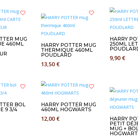
TTER MUG
HARRY PO
E 460ML
250ML LE
HARRY POTTER MUG
POUDLAR
THERMIQUE 460ML
UR
POUDLARD
9,90
€
13,50
€
TTER BOL
HARRY POTTER MUG
E 9 3/4
460ML HOGWARTS
12,00
€
HARRY PO
PETIT DÉ
MUG + BO
HOGWART