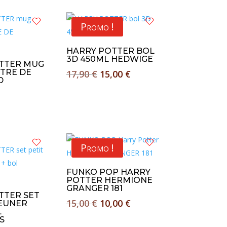
Promo !
HARRY POTTER BOL
3D 450ML HEDWIGE
TTER MUG
TTRE DE
Le
Le
17,90
€
15,00
€
D
prix
prix
initial
actuel
était :
est :
17,90 €.
15,00 €.
Promo !
FUNKO POP HARRY
POTTER HERMIONE
GRANGER 181
TTER SET
Le
Le
15,00
€
10,00
€
JEUNER
L
prix
prix
S