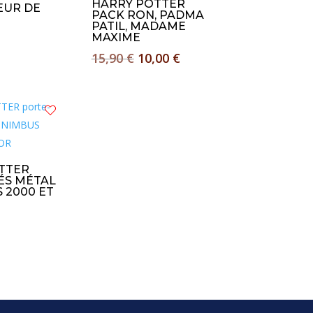
HARRY POTTER
UR DE
PACK RON, PADMA
PATIL, MADAME
MAXIME
Le
Le
15,90
€
10,00
€
prix
prix
initial
actuel
était :
est :
15,90 €.
10,00 €.
TTER
ÉS MÉTAL
 2000 ET