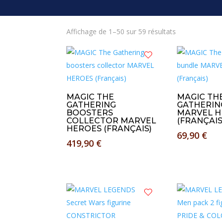
Trié
Affichage de 1–50 sur 59 résultats
du
plus
récent
au
plus
MAGIC THE
MAGIC TH
ancien
GATHERING
GATHERIN
BOOSTERS
MARVEL H
COLLECTOR MARVEL
(FRANÇAIS
HEROES (FRANÇAIS)
69,90
€
419,90
€