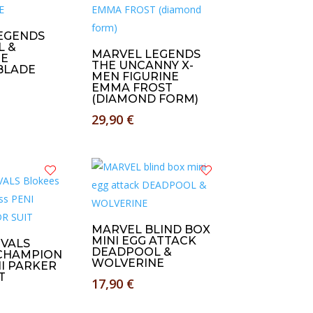
EGENDS
 &
MARVEL LEGENDS
NE
THE UNCANNY X-
BLADE
MEN FIGURINE
EMMA FROST
(DIAMOND FORM)
29,90
€
MARVEL BLIND BOX
MINI EGG ATTACK
IVALS
DEADPOOL &
CHAMPION
WOLVERINE
I PARKER
T
17,90
€