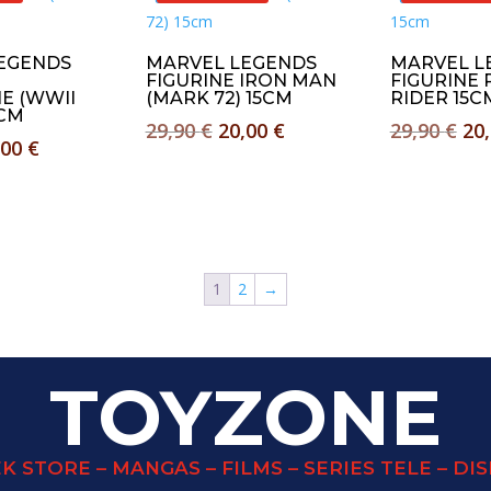
EGENDS
MARVEL LEGENDS
MARVEL L
FIGURINE IRON MAN
FIGURINE
E (WWII
(MARK 72) 15CM
RIDER 15C
5CM
Le
Le
Le
29,90
€
20,00
€
29,90
€
20
Le
,00
€
prix
prix
pri
x
prix
initial
actuel
ini
tial
actuel
était :
est :
éta
it :
est :
29,90 €.
20,00 €.
29,
90 €.
20,00 €.
1
2
→
TOYZONE
K STORE – MANGAS – FILMS – SERIES TELE – DI