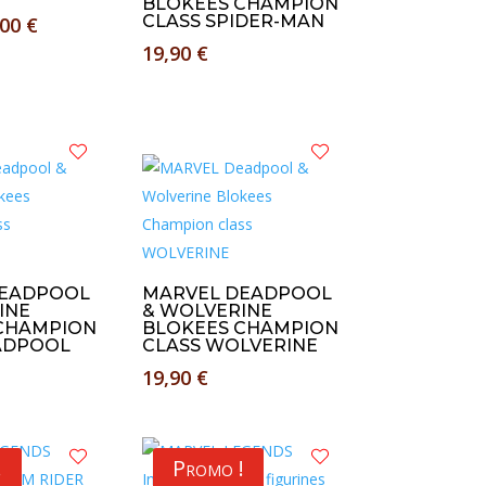
BLOKEES CHAMPION
Le
CLASS SPIDER-MAN
,00
€
x
prix
19,90
€
tial
actuel
it :
est :
00 €.
15,00 €.
DEADPOOL
MARVEL DEADPOOL
INE
& WOLVERINE
CHAMPION
BLOKEES CHAMPION
ADPOOL
CLASS WOLVERINE
19,90
€
!
Promo !