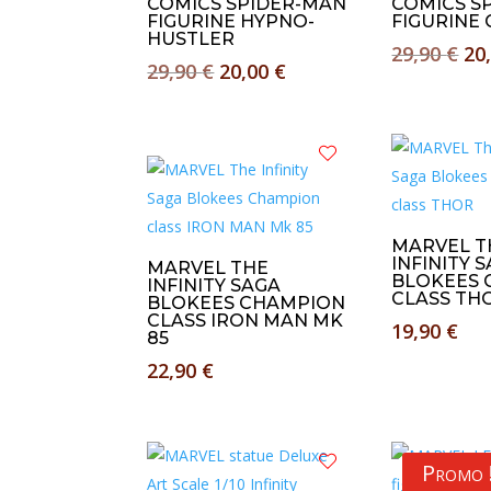
COMICS SPIDER-MAN
COMICS S
FIGURINE HYPNO-
FIGURINE
HUSTLER
Le
29,90
€
20
Le
Le
29,90
€
20,00
€
pri
prix
prix
ini
initial
actuel
éta
était :
est :
29,
29,90 €.
20,00 €.
MARVEL T
INFINITY 
MARVEL THE
BLOKEES 
INFINITY SAGA
CLASS TH
BLOKEES CHAMPION
CLASS IRON MAN MK
19,90
€
85
22,90
€
Promo 