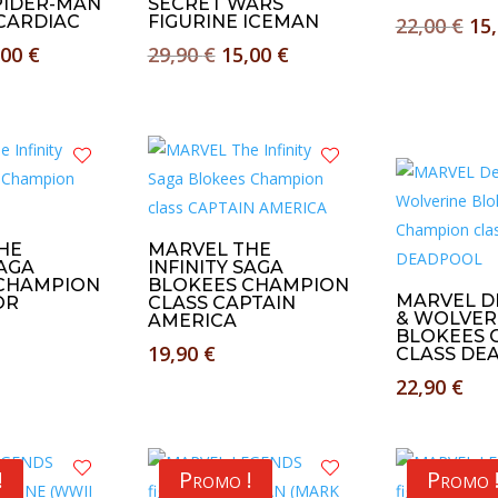
PIDER-MAN
SECRET WARS
 CARDIAC
FIGURINE ICEMAN
Le
22,00
€
15
Le
Le
Le
pri
,00
€
29,90
€
15,00
€
x
prix
prix
prix
ini
tial
actuel
initial
actuel
éta
it :
est :
était :
est :
22,
90 €.
20,00 €.
29,90 €.
15,00 €.
HE
MARVEL THE
SAGA
INFINITY SAGA
CHAMPION
BLOKEES CHAMPION
MARVEL 
OR
CLASS CAPTAIN
& WOLVER
AMERICA
BLOKEES 
19,90
€
CLASS DE
22,90
€
!
Promo !
Promo 