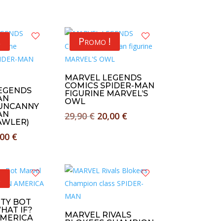
!
Promo !
MARVEL LEGENDS
COMICS SPIDER-MAN
EGENDS
FIGURINE MARVEL’S
AN
OWL
 UNCANNY
AN
Le
Le
29,90
€
20,00
€
AWLER)
prix
prix
Le
,00
€
initial
actuel
x
prix
était :
est :
tial
actuel
29,90 €.
20,00 €.
it :
est :
!
90 €.
20,00 €.
TTY BOT
HAT IF?
MARVEL RIVALS
AMERICA