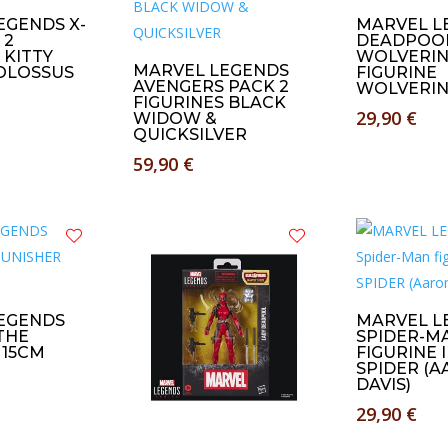
EGENDS X-
MARVEL L
 2
DEADPOOL
 KITTY
WOLVERI
MARVEL LEGENDS
COLOSSUS
FIGURINE
AVENGERS PACK 2
WOLVERI
FIGURINES BLACK
29,90
€
WIDOW &
QUICKSILVER
59,90
€
EGENDS
MARVEL L
THE
SPIDER-M
 15CM
FIGURINE 
SPIDER (
DAVIS)
29,90
€