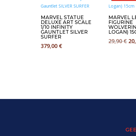
MARVEL STATUE
MARVEL L
DELUXE ART SCALE
FIGURINE
1/10 INFINITY
WOLVERIN
GAUNTLET SILVER
LOGAN) 1
SURFER
Le
29,90
€
20
379,00
€
pri
ini
éta
29,
GEE