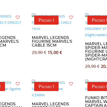
Promo !
Promo 
EGENDS
MARVEL LEGENDS
MARVEL’S
FIGURINE MARVEL’S
MARVEL L
5CM
CABLE 15CM
SPIDER-M
Le
Le
FIGURINE
29,90
€
15,00
€
SPIDER-M
prix
prix
(NIGHTCR
initial
actuel
Le
29,90
€
20
était :
est :
pri
29,90 €.
15,00 €.
ini
éta
!
Promo !
Promo 
29,
FUNKO BI
MARVEL W
EGENDS
MARVEL LEGENDS
CAPTAIN 