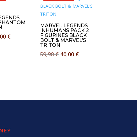
EGENDS
 PHANTOM
MARVEL LEGENDS
M
INHUMANS PACK 2
Le
FIGURINES BLACK
,00
€
BOLT & MARVEL’S
x
prix
TRITON
tial
actuel
Le
Le
59,90
€
40,00
€
it :
est :
prix
prix
90 €.
20,00 €.
initial
actuel
était :
est :
59,90 €.
40,00 €.
SNEY