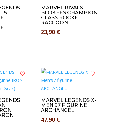
EGENDS
MARVEL RIVALS
 &
BLOKEES CHAMPION
NE
CLASS ROCKET
RACCOON
NE
23,90
€
EGENDS
MARVEL LEGENDS X-
AN
MEN’97 FIGURINE
IRON
ARCHANGEL
AARON
47,90
€