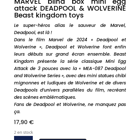
MARVEL blind box mini egg
attack DEADPOOL & WOLVERINE
Beast kingdom toys
Le super-héros alias le sauveur de Marvel,
Deadpool, est là !
Dans le film Marvel de 2024 « Deadpool et
Wolverine », Deadpool et Wolverine font enfin
leurs débuts sur grand écran ensemble. Beast
Kingdom présente la série classique Mini Egg
Attack de 3 pouces avec la « MEA-087 Deadpool
and Wolverine Series », avec des mini statues chibi
mignonnes et ludiques de Wolverine et de divers
Deadpools d’univers parallèles du film, recréant
des scènes emblématiques.
Fans de Deadpool et Wolverine, ne manquez pas
ça.
17,90
€
2 en stock
quantité