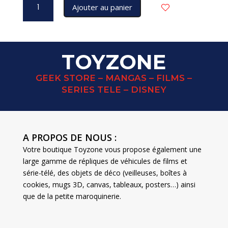
Ajouter au panier
de
MARVEL
blind
box
TOYZONE
mini
egg
GEEK STORE – MANGAS – FILMS –
attack
SERIES TELE – DISNEY
DEADPOOL
&
WOLVERINE
A PROPOS DE NOUS :
Votre boutique Toyzone vous propose également une
large gamme de répliques de véhicules de films et
série-télé, des objets de déco (veilleuses, boîtes à
cookies, mugs 3D, canvas, tableaux, posters…) ainsi
que de la petite maroquinerie.