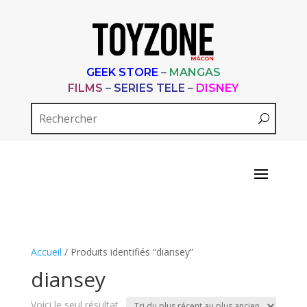
GEEK STORE
–
MANGAS
FILMS
–
SERIES TELE
–
DISNEY
Accueil
/ Produits identifiés “diansey”
diansey
Voici le seul résultat