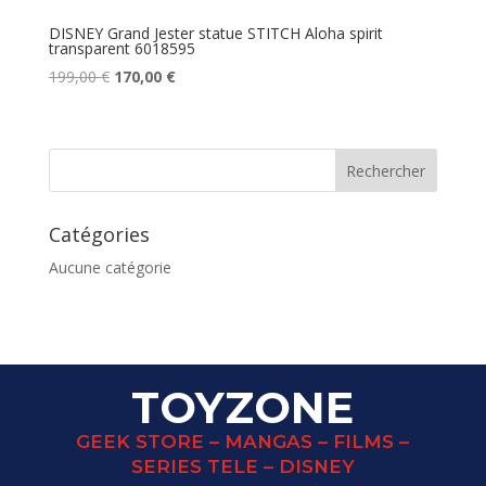
DISNEY Grand Jester statue STITCH Aloha spirit
transparent 6018595
Le
Le
199,00
€
170,00
€
prix
prix
initial
actuel
était :
est :
199,00 €.
170,00 €.
Catégories
Aucune catégorie
TOYZONE
GEEK STORE – MANGAS – FILMS –
SERIES TELE – DISNEY