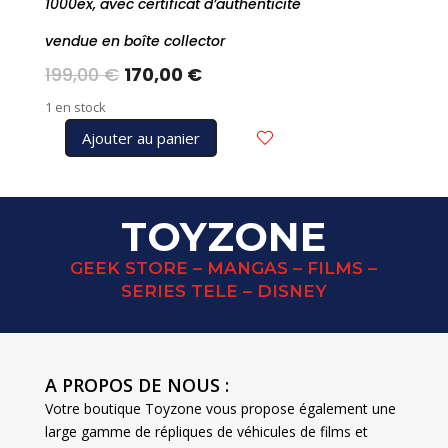
1000ex, avec certificat d’authenticité
vendue en boîte collector
Le
Le
199,00
€
170,00
€
prix
prix
1 en stock
initial
actuel
Ajouter au panier
était :
est :
quantité
199,00 €.
170,00 €.
de
DISNEY
Grand
TOYZONE
Jester
statue
GEEK STORE – MANGAS – FILMS –
STITCH
SERIES TELE – DISNEY
Aloha
spirit
transparent
6018595
A PROPOS DE NOUS :
Votre boutique Toyzone vous propose également une
large gamme de répliques de véhicules de films et