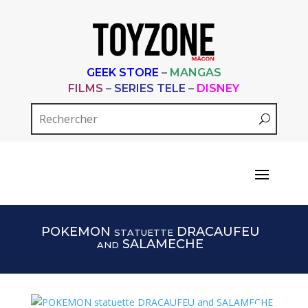
GEEK STORE
–
MANGAS
FILMS
–
SERIES TELE
–
DISNEY
POKEMON statuette DRACAUFEU
and SALAMECHE