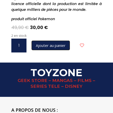
licence officielle dont la production est limitée à
quelque milliers de pièces pour le monde.
produit officiel Pokemon
Le
Le
49,90
€
30,00
€
prix
prix
2 en stock
initial
actuel
quantité
était :
est :
Ajouter au panier
de
49,90 €.
30,00 €.
POKEMON
statuette
DRACAUFEU
TOYZONE
and
SALAMECHE
GEEK STORE – MANGAS – FILMS –
SERIES TELE – DISNEY
A PROPOS DE NOUS :