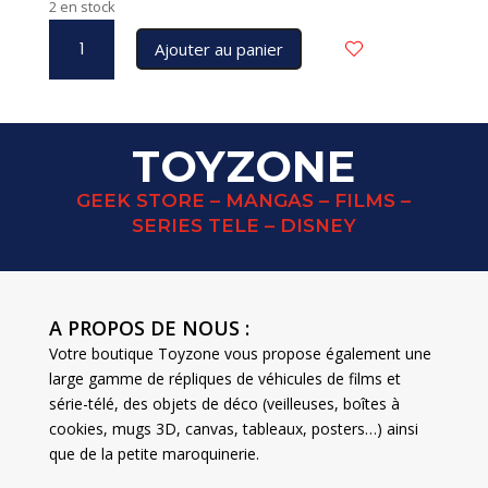
2 en stock
quantité
Ajouter au panier
de
DISNEY
Grand
Jester
TOYZONE
blind
bag
GEEK STORE – MANGAS – FILMS –
LOTSO
SERIES TELE – DISNEY
(avec
odeur
de
fraise)
A PROPOS DE NOUS :
Votre boutique Toyzone vous propose également une
large gamme de répliques de véhicules de films et
série-télé, des objets de déco (veilleuses, boîtes à
cookies, mugs 3D, canvas, tableaux, posters…) ainsi
que de la petite maroquinerie.