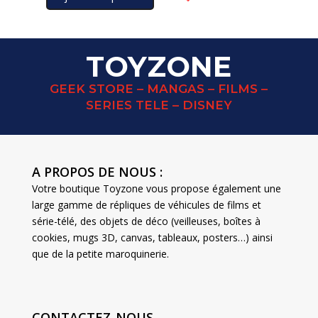
quantité
de
BACK
TO
TOYZONE
THE
FUTURE
GEEK STORE – MANGAS – FILMS –
jeu
SERIES TELE – DISNEY
de
52
cartes
à
A PROPOS DE NOUS :
jouer
Votre boutique Toyzone vous propose également une
large gamme de répliques de véhicules de films et
série-télé, des objets de déco (veilleuses, boîtes à
cookies, mugs 3D, canvas, tableaux, posters…) ainsi
que de la petite maroquinerie.
CONTACTEZ-NOUS