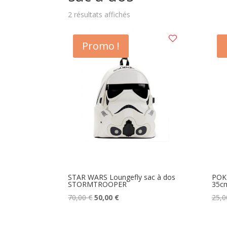
Trié
2 résultats affichés
du
plus
Promo !
récent
au
plus
ancien
STAR WARS Loungefly sac à dos
POK
STORMTROOPER
35c
Le
Le
70,00
€
50,00
€
25,
prix
prix
initial
actuel