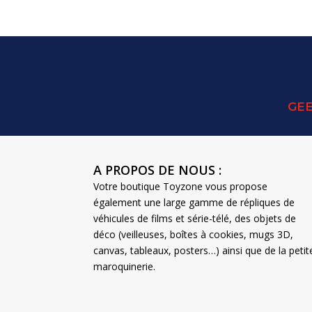
était :
est :
70,00 €.
50,00 €.
GEE
A PROPOS DE NOUS :
Votre boutique Toyzone vous propose
également une large gamme de répliques de
véhicules de films et série-télé, des objets de
déco (veilleuses, boîtes à cookies, mugs 3D,
canvas, tableaux, posters…) ainsi que de la petit
maroquinerie.