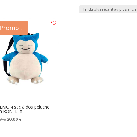
Promo !
EMON sac à dos peluche
m RONFLEX
Le
Le
00
€
20,00
€
prix
prix
initial
actuel