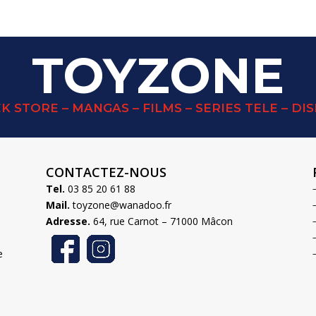
était :
est :
25,00 €.
20,00 €.
TOYZONE
K STORE – MANGAS – FILMS – SERIES TELE – DI
CONTACTEZ-NOUS
Tel.
03 85 20 61 88
Mail.
toyzone@wanadoo.fr
Adresse.
64, rue Carnot – 71000 Mâcon
e