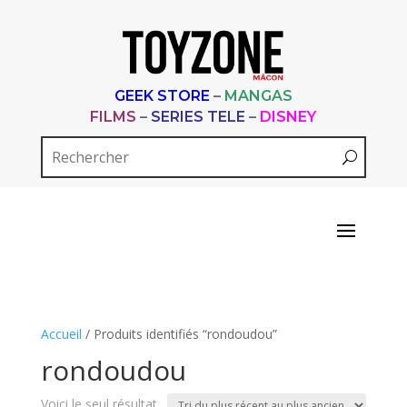
GEEK STORE
–
MANGAS
FILMS
–
SERIES TELE
–
DISNEY
Accueil
/ Produits identifiés “rondoudou”
rondoudou
Voici le seul résultat