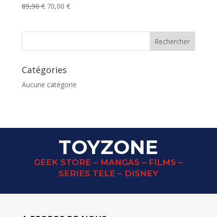
Le
Le
89,90
€
70,00
€
prix
prix
initial
actuel
était :
est :
89,90 €.
70,00 €.
Catégories
Aucune catégorie
TOYZONE
GEEK STORE – MANGAS – FILMS –
SERIES TELE – DISNEY