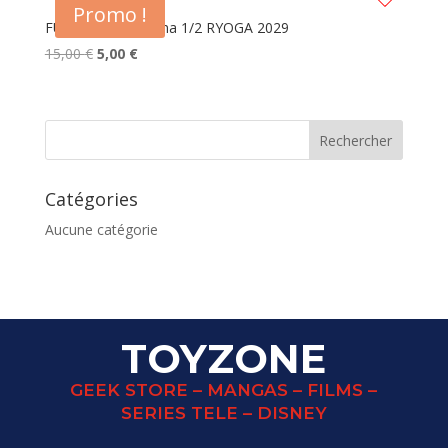
Promo !
FUNKO POP Ranma 1/2 RYOGA 2029
Le
Le
15,00
€
5,00
€
prix
prix
initial
actuel
était :
est :
15,00 €.
5,00 €.
Catégories
Aucune catégorie
TOYZONE
GEEK STORE – MANGAS – FILMS –
SERIES TELE – DISNEY