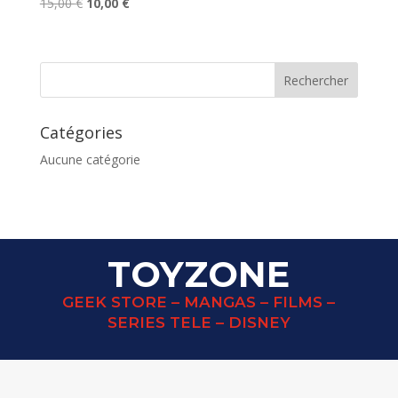
Le
Le
15,00
€
10,00
€
prix
prix
initial
actuel
était :
est :
15,00 €.
10,00 €.
Catégories
Aucune catégorie
TOYZONE
GEEK STORE – MANGAS – FILMS –
SERIES TELE – DISNEY