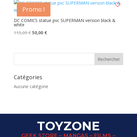
était :
est :
Promo !
155,00 €.
140,00 €.
DC COMICS statue pvc SUPERMAN version black &
white
Le
Le
115,00
€
50,00
€
prix
prix
initial
actuel
était :
est :
115,00 €.
50,00 €.
Catégories
Aucune catégorie
TOYZONE
GEEK STORE – MANGAS – FILMS –