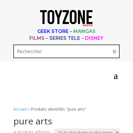
GEEK STORE
–
MANGAS
FILMS
–
SERIES TELE
–
DISNEY
Accueil
/ Produits identifiés “pure arts”
pure arts
Trié
4 résultats affichés