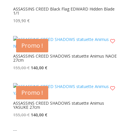
ASSASSINS CREED Black Flag EDWARD Hidden Blade
1/1
109,90
€
Promo !
ASSASSINS CREED SHADOWS statuette Animus NAOE
27cm
Le
Le
155,00
€
140,00
€
prix
prix
initial
actuel
était :
est :
Promo !
155,00 €.
140,00 €.
ASSASSINS CREED SHADOWS statuette Animus
YASUKE 27cm
Le
Le
155,00
€
140,00
€
prix
prix
initial
actuel