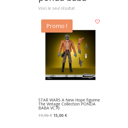
Voici le seul résultat
Promo !
STAR WARS A New Hope figurine
The Vintage Collection PONDA
BABA VC70
Le
Le
19,90
€
15,00
€
prix
prix