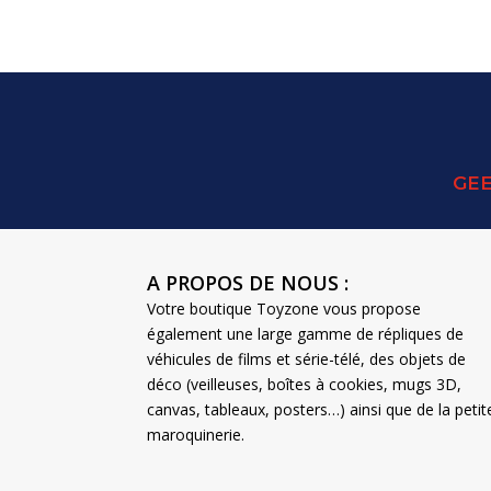
initial
actuel
était :
est :
19,90 €.
15,00 €.
GEE
A PROPOS DE NOUS :
Votre boutique Toyzone vous propose
également une large gamme de répliques de
véhicules de films et série-télé, des objets de
déco (veilleuses, boîtes à cookies, mugs 3D,
canvas, tableaux, posters…) ainsi que de la petit
maroquinerie.