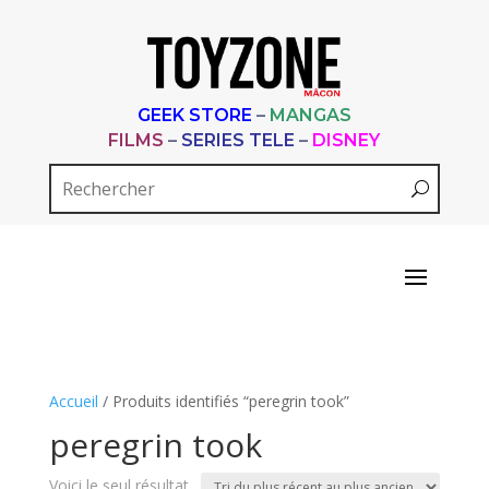
GEEK STORE
–
MANGAS
FILMS
–
SERIES TELE
–
DISNEY
Accueil
/ Produits identifiés “peregrin took”
peregrin took
Voici le seul résultat