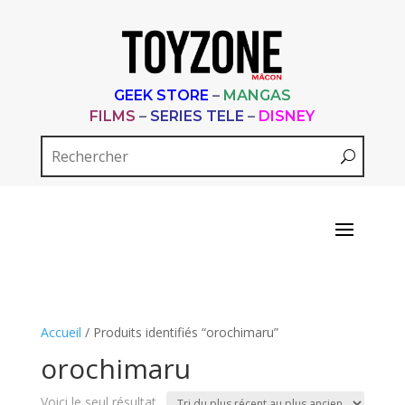
GEEK STORE
–
MANGAS
FILMS
–
SERIES TELE
–
DISNEY
Accueil
/ Produits identifiés “orochimaru”
orochimaru
Voici le seul résultat