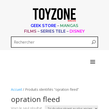
GEEK STORE
–
MANGAS
FILMS
–
SERIES TELE
–
DISNEY
Accueil
/ Produits identifiés “opration fleed”
opration fleed
Voici le seul résultat