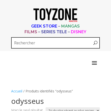
GEEK STORE
–
MANGAS
FILMS
–
SERIES TELE
–
DISNEY
Accueil
/ Produits identifiés “odysseus”
odysseus
Voici le seul résultat