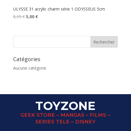
ULYSSE 31 acrylic charm série 1 ODYSSEUS 5cm
Le
Le
8,95
€
5,00
€
prix
prix
initial
actuel
était :
est :
8,95 €.
5,00 €.
Catégories
Aucune catégorie
TOYZONE
GEEK STORE – MANGAS – FILMS –
SERIES TELE – DISNEY