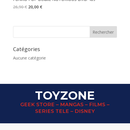
Le
Le
26,90
€
20,00
€
prix
prix
initial
actuel
était :
est :
26,90 €.
20,00 €.
Catégories
Aucune catégorie
TOYZONE
GEEK STORE – MANGAS – FILMS –
SERIES TELE – DISNEY