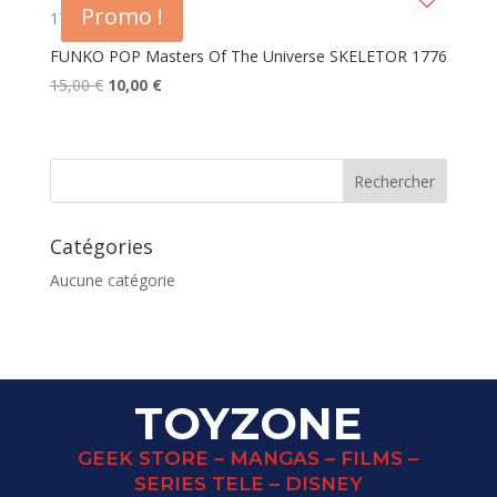
Promo !
FUNKO POP Masters Of The Universe SKELETOR 1776
Le
Le
15,00
€
10,00
€
prix
prix
initial
actuel
était :
est :
15,00 €.
10,00 €.
Catégories
Aucune catégorie
TOYZONE
GEEK STORE – MANGAS – FILMS –
SERIES TELE – DISNEY