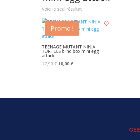
Voici le seul résultat
Promo !
TEENAGE MUTANT NINJA
TURTLES blind box mini egg
attack
Le
Le
17,90
€
10,00
€
prix
prix
initial
actuel
était :
est :
17,90 €.
10,00 €.
GEE