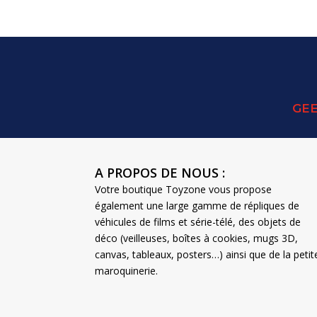
était :
est :
250,00 €.
200,00 €.
GEE
A PROPOS DE NOUS :
Votre boutique Toyzone vous propose
également une large gamme de répliques de
véhicules de films et série-télé, des objets de
déco (veilleuses, boîtes à cookies, mugs 3D,
canvas, tableaux, posters…) ainsi que de la petit
maroquinerie.