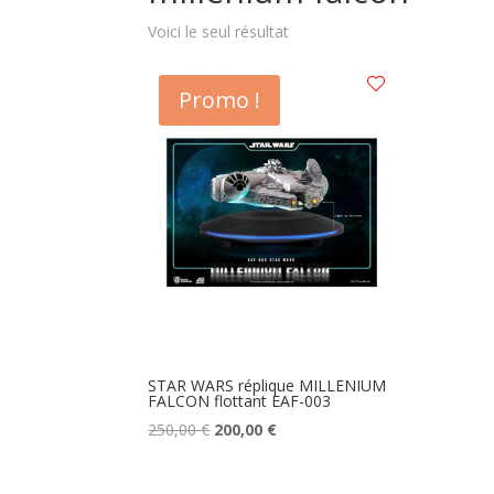
Voici le seul résultat
Promo !
STAR WARS réplique MILLENIUM
FALCON flottant EAF-003
Le
Le
250,00
€
200,00
€
prix
prix
initial
actuel