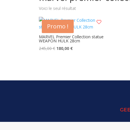
Voici le seul résultat
Promo !
MARVEL Premier Collection statue
WEAPON HULK 28cm
Le
Le
245,00
€
180,00
€
prix
prix
initial
actuel
était :
est :
245,00 €.
180,00 €.
GEE