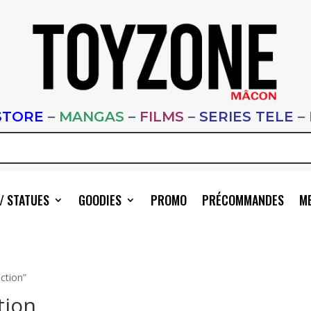
STORE
–
MANGAS
–
FILMS
–
SERIES TELE
–
/ STATUES
GOODIES
PROMO
PRÉCOMMANDES
ME
ection”
tion