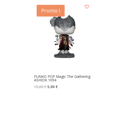
Promo !
FUNKO POP Magic The Gathering
ASHIOK 1094
Le
Le
15,00
€
5,00
€
prix
prix
initial
actuel
était :
est :
15,00 €.
5,00 €.