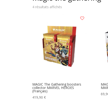
Trié
4 résultats affichés
du
plus
récent
au
plus
ancien
MAGIC The Gathering boosters
MAGI
collector MARVEL HEROES
MARV
(Français)
69,
419,90
€