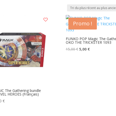
Promo !
FUNKO POP Magic The Gathe
OKO THE TRICKSTER 1093
Le
Le
15,00
€
5,00
€
prix
prix
initial
actuel
était :
est :
15,00 €.
5,00 €.
C The Gathering bundle
EL HEROES (Français)
90
€