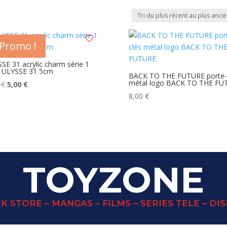
Promo !
SE 31 acrylic charm série 1
 ULYSSE 31 5cm
BACK TO THE FUTURE porte-
métal logo BACK TO THE FU
Le
Le
5
€
5,00
€
prix
prix
8,00
€
initial
actuel
était :
est :
8,95 €.
5,00 €.
TOYZONE
K STORE – MANGAS – FILMS – SERIES TELE – DI