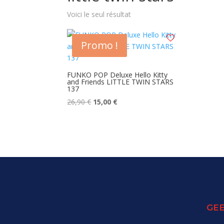
Voici le seul résultat
Promo !
FUNKO POP Deluxe Hello Kitty
and Friends LITTLE TWIN STARS
137
Le
Le
26,90
€
15,00
€
prix
prix
initial
actuel
était :
est :
26,90 €.
15,00 €.
GEE