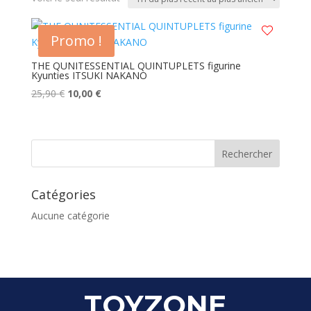
Promo !
THE QUNITESSENTIAL QUINTUPLETS figurine
Kyunties ITSUKI NAKANO
Le
Le
25,90
€
10,00
€
prix
prix
initial
actuel
était :
est :
25,90 €.
10,00 €.
Catégories
Aucune catégorie
TOYZONE