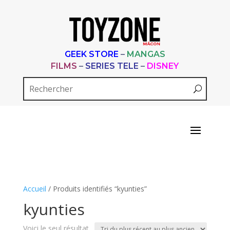
GEEK STORE
–
MANGAS
FILMS
–
SERIES TELE
–
DISNEY
Accueil
/ Produits identifiés “kyunties”
kyunties
Voici le seul résultat