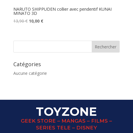
NARUTO SHIPPUDEN collier avec pendentif KUNAI
MINATO 3D
Le
Le
13,90
€
10,00
€
prix
prix
initial
actuel
était :
est :
13,90 €.
10,00 €.
Catégories
Aucune catégorie
TOYZONE
GEEK STORE – MANGAS – FILMS –
SERIES TELE – DISNEY