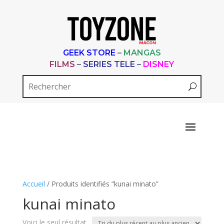
GEEK STORE
–
MANGAS
FILMS
–
SERIES TELE
–
DISNEY
Accueil
/ Produits identifiés “kunai minato”
kunai minato
Voici le seul résultat