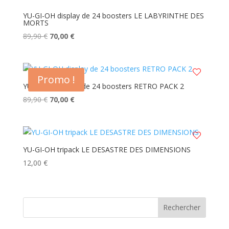
YU-GI-OH display de 24 boosters LE LABYRINTHE DES
MORTS
Le
Le
89,90
€
70,00
€
prix
prix
initial
actuel
était :
est :
Promo !
89,90 €.
70,00 €.
YU-GI-OH display de 24 boosters RETRO PACK 2
Le
Le
89,90
€
70,00
€
prix
prix
initial
actuel
était :
est :
89,90 €.
70,00 €.
YU-GI-OH tripack LE DESASTRE DES DIMENSIONS
12,00
€