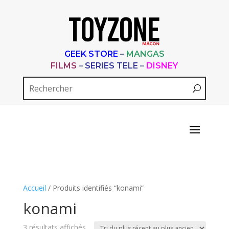
GEEK STORE
–
MANGAS
FILMS
–
SERIES TELE
–
DISNEY
Accueil
/ Produits identifiés “konami”
konami
Trié
3 résultats affichés