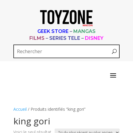
GEEK STORE
–
MANGAS
FILMS
–
SERIES TELE
–
DISNEY
Accueil
/ Produits identifiés “king gori”
king gori
Voici le seul résultat