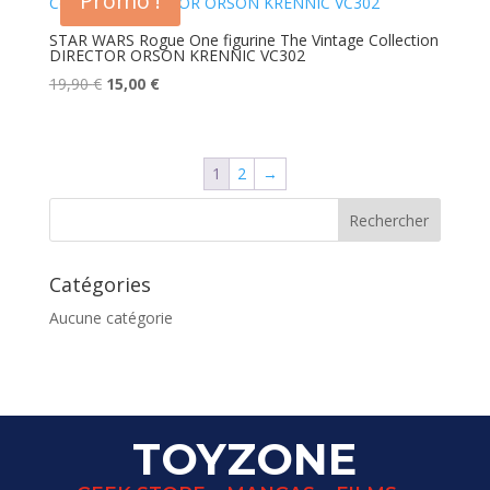
Promo !
19,90 €.
15,00 €.
STAR WARS Rogue One figurine The Vintage Collection
DIRECTOR ORSON KRENNIC VC302
Le
Le
19,90
€
15,00
€
prix
prix
initial
actuel
était :
est :
1
2
→
19,90 €.
15,00 €.
Catégories
Aucune catégorie
TOYZONE