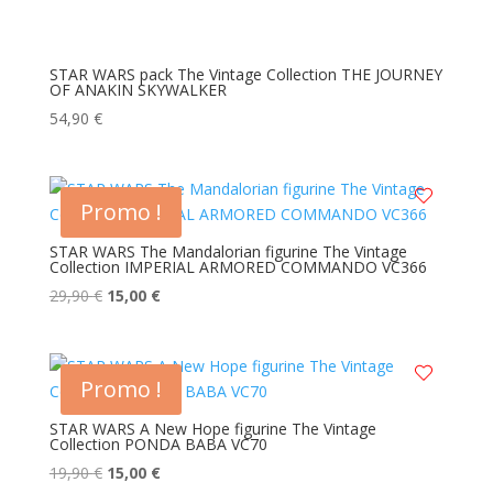
STAR WARS pack The Vintage Collection THE JOURNEY
OF ANAKIN SKYWALKER
54,90
€
Promo !
STAR WARS The Mandalorian figurine The Vintage
Collection IMPERIAL ARMORED COMMANDO VC366
Le
Le
29,90
€
15,00
€
prix
prix
initial
actuel
était :
est :
Promo !
29,90 €.
15,00 €.
STAR WARS A New Hope figurine The Vintage
Collection PONDA BABA VC70
Le
Le
19,90
€
15,00
€