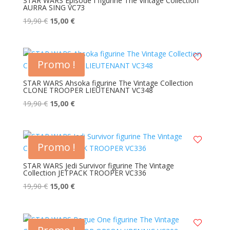
STAR WARS Episode I figurine The Vintage Collection
AURRA SING VC73
Le
Le
19,90
€
15,00
€
prix
prix
initial
actuel
était :
est :
Promo !
19,90 €.
15,00 €.
STAR WARS Ahsoka figurine The Vintage Collection
CLONE TROOPER LIEUTENANT VC348
Le
Le
19,90
€
15,00
€
prix
prix
initial
actuel
était :
est :
Promo !
19,90 €.
15,00 €.
STAR WARS Jedi Survivor figurine The Vintage
Collection JETPACK TROOPER VC336
Le
Le
19,90
€
15,00
€
prix
prix
initial
actuel
était :
est :