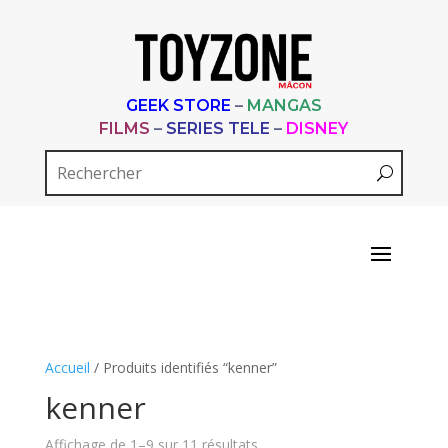
GEEK STORE
–
MANGAS
FILMS
–
SERIES TELE
–
DISNEY
Accueil
/ Produits identifiés “kenner”
kenner
Trié
Affichage de 1–9 sur 11 résultats