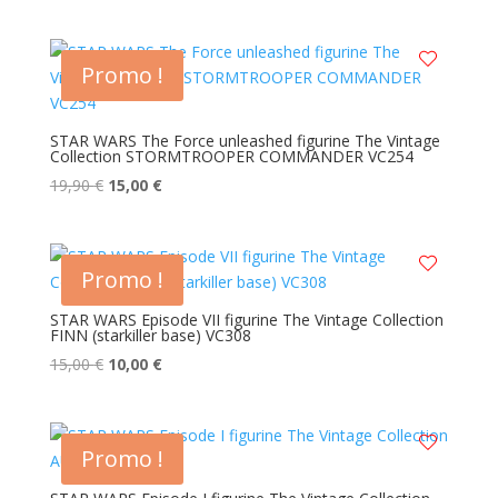
prix
prix
initial
actuel
était :
est :
Promo !
19,90 €.
15,00 €.
STAR WARS The Force unleashed figurine The Vintage
Collection STORMTROOPER COMMANDER VC254
Le
Le
19,90
€
15,00
€
prix
prix
initial
actuel
était :
est :
Promo !
19,90 €.
15,00 €.
STAR WARS Episode VII figurine The Vintage Collection
FINN (starkiller base) VC308
Le
Le
15,00
€
10,00
€
prix
prix
initial
actuel
était :
est :
Promo !
15,00 €.
10,00 €.