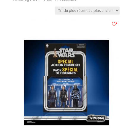
du
plus
récent
au
plus
ancien