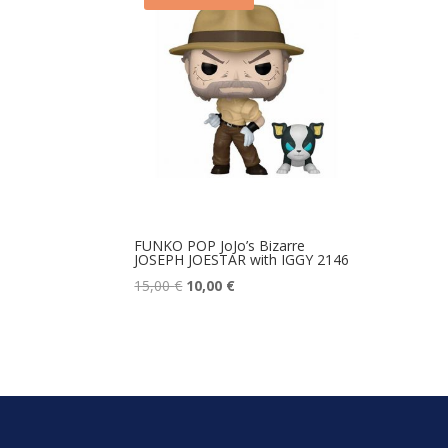
FUNKO POP JoJo’s Bizarre
JOSEPH JOESTAR with IGGY 2146
Le
Le
15,00
€
10,00
€
prix
prix
initial
actuel
était :
est :
15,00 €.
10,00 €.