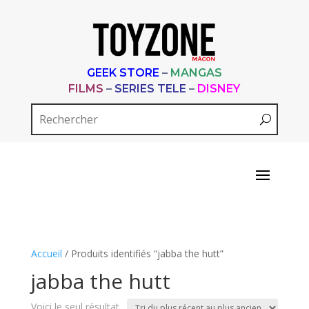
GEEK STORE
–
MANGAS
FILMS
–
SERIES TELE
–
DISNEY
Accueil
/ Produits identifiés “jabba the hutt”
jabba the hutt
Voici le seul résultat