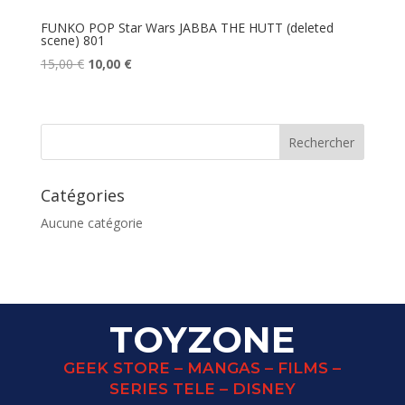
FUNKO POP Star Wars JABBA THE HUTT (deleted
scene) 801
Le
Le
15,00
€
10,00
€
prix
prix
initial
actuel
était :
est :
15,00 €.
10,00 €.
Catégories
Aucune catégorie
TOYZONE
GEEK STORE – MANGAS – FILMS –
SERIES TELE – DISNEY