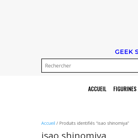
GEEK 
ACCUEIL
FIGURINES 
Accueil
/ Produits identifiés “isao shinomiya”
isao shinomiya