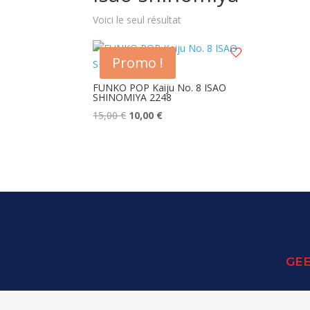
Voici le seul résultat
Promo !
FUNKO POP Kaiju No. 8 ISAO
SHINOMIYA 2248
Le
Le
15,00
€
10,00
€
prix
prix
initial
actuel
était :
est :
15,00 €.
10,00 €.
GEE