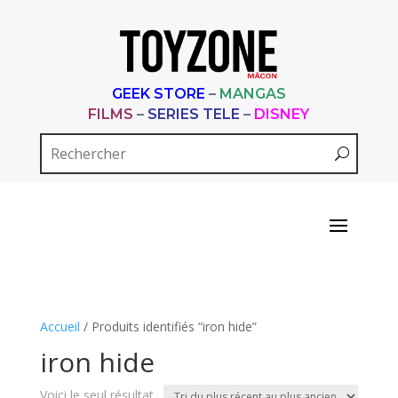
GEEK STORE
–
MANGAS
FILMS
–
SERIES TELE
–
DISNEY
Accueil
/ Produits identifiés “iron hide”
iron hide
Voici le seul résultat