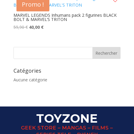
Promo !
MARVEL LEGENDS Inhumans pack 2 figurines BLACK
BOLT & MARVEL’S TRITON
Le
Le
59,90
€
40,00
€
prix
prix
initial
actuel
était :
est :
59,90 €.
40,00 €.
Catégories
Aucune catégorie
TOYZONE
GEEK STORE – MANGAS – FILMS –