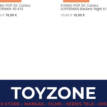
KO POP DC Comics
FUNKO POP DC Comics
ERMAN ’50 610
SUPERMAN blackest Night 61
Le
Le
Le
Le
00
€
10,00
€
15,00
€
10,00
€
prix
prix
prix
prix
initial
actuel
initial
actuel
était :
est :
était :
est :
15,00 €.
10,00 €.
15,00 €.
10,00 €.
TOYZONE
K STORE – MANGAS – FILMS – SERIES TELE – DI