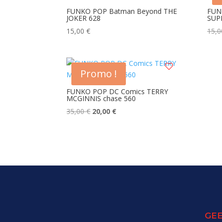
au
FUNKO POP Batman Beyond THE
FUN
JOKER 628
SUP
plus
ancien
15,00
€
15,
Promo !
FUNKO POP DC Comics TERRY
MCGINNIS chase 560
Le
Le
35,00
€
20,00
€
prix
prix
initial
actuel
était :
est :
35,00 €.
20,00 €.
GEE