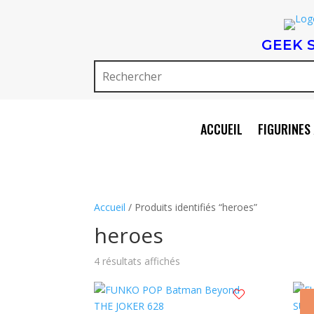
GEEK 
ACCUEIL
FIGURINES 
Accueil
/ Produits identifiés “heroes”
heroes
Trié
4 résultats affichés
du
plus
récent