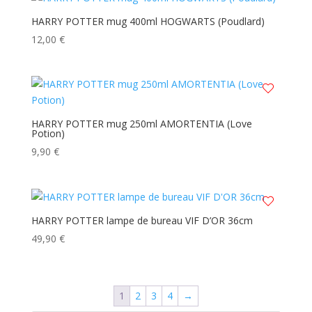
15,00 €.
10,00 €.
HARRY POTTER mug 400ml HOGWARTS (Poudlard)
12,00
€
HARRY POTTER mug 250ml AMORTENTIA (Love
Potion)
9,90
€
HARRY POTTER lampe de bureau VIF D’OR 36cm
49,90
€
1
2
3
4
→