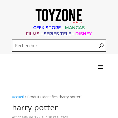
GEEK STORE
–
MANGAS
FILMS
–
SERIES TELE
–
DISNEY
Accueil
/ Produits identifiés “harry potter”
harry potter
Trié
Affichage de 1–9 sur 30 résultats