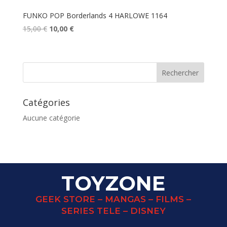
FUNKO POP Borderlands 4 HARLOWE 1164
Le
Le
15,00
€
10,00
€
prix
prix
initial
actuel
était :
est :
15,00 €.
10,00 €.
Catégories
Aucune catégorie
TOYZONE
GEEK STORE – MANGAS – FILMS –
SERIES TELE – DISNEY