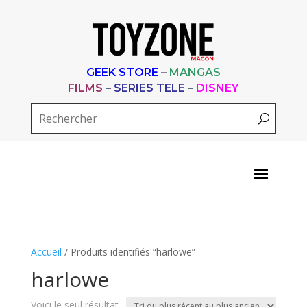
GEEK STORE
–
MANGAS
FILMS
–
SERIES TELE
–
DISNEY
Accueil
/ Produits identifiés “harlowe”
harlowe
Voici le seul résultat