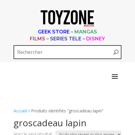
GEEK STORE
–
MANGAS
FILMS
–
SERIES TELE
–
DISNEY
Accueil
/ Produits identifiés “groscadeau lapin”
groscadeau lapin
Voici le seul résultat