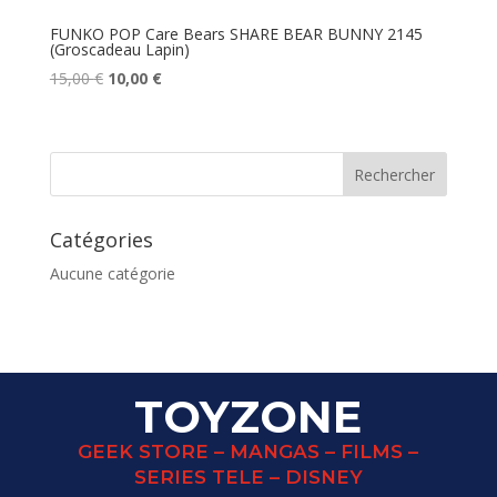
FUNKO POP Care Bears SHARE BEAR BUNNY 2145
(Groscadeau Lapin)
Le
Le
15,00
€
10,00
€
prix
prix
initial
actuel
était :
est :
15,00 €.
10,00 €.
Catégories
Aucune catégorie
TOYZONE
GEEK STORE – MANGAS – FILMS –
SERIES TELE – DISNEY