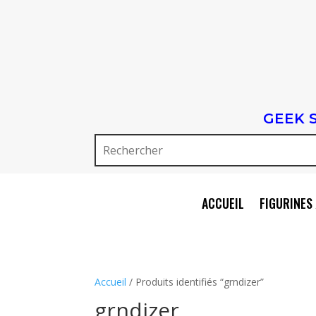
GEEK 
ACCUEIL
FIGURINES 
Accueil
/ Produits identifiés “grndizer”
grndizer