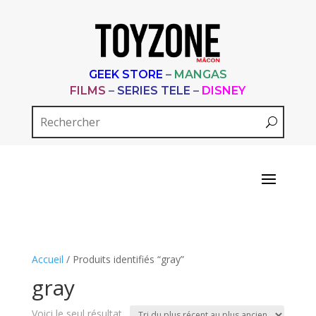
GEEK STORE
–
MANGAS
FILMS
–
SERIES TELE
–
DISNEY
Accueil
/ Produits identifiés “gray”
gray
Voici le seul résultat