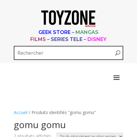
GEEK STORE
–
MANGAS
FILMS
–
SERIES TELE
–
DISNEY
Accueil
/ Produits identifiés “gomu gomu”
gomu gomu
Trié
2 résultats affichés