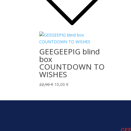
GEEGEEPIG blind
box
COUNTDOWN TO
WISHES
Le
Le
22,90
€
10,00
€
prix
prix
initial
actuel
était :
est :
22,90 €.
10,00 €.
GEE