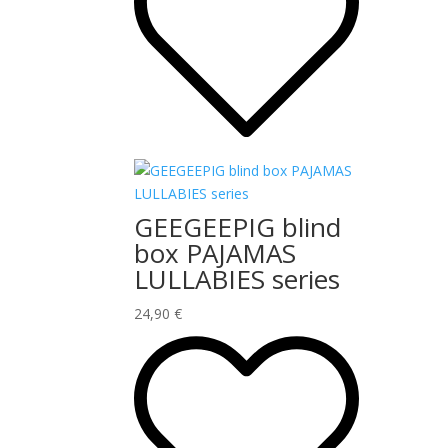
plus
ancien
GEEGEEPIG blind
box PAJAMAS
LULLABIES series
24,90
€