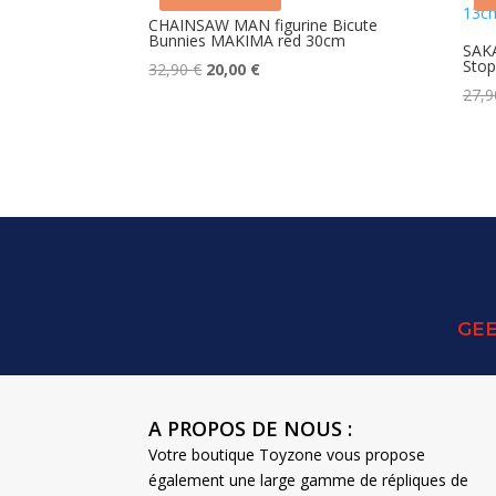
au
CHAINSAW MAN figurine Bicute
Bunnies MAKIMA red 30cm
plus
SAK
Sto
Le
Le
ancien
32,90
€
20,00
€
prix
prix
27,
initial
actuel
était :
est :
32,90 €.
20,00 €.
GEE
A PROPOS DE NOUS :
Votre boutique Toyzone vous propose
également une large gamme de répliques de