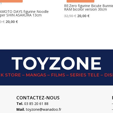
RE:Zero figurine Bicute Bunni
RAM bicolor version 30cm
AMOTO DAYS figurine Noodle
pper SHIN ASAKURA 13cm
Le
Le
32,90
€
20,00
€
Le
Le
prix
prix
90
€
20,00
€
prix
prix
initial
actuel
initial
actuel
était :
est :
était :
est :
32,90 €.
20,00 €.
27,90 €.
20,00 €.
TOYZONE
K STORE – MANGAS – FILMS – SERIES TELE – DI
CONTACTEZ-NOUS
Tel.
03 85 20 61 88
Mail.
toyzone@wanadoo.fr