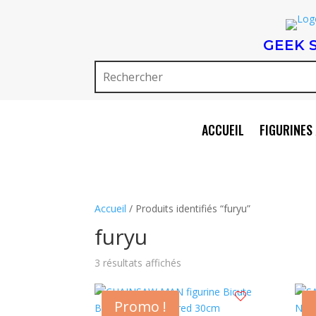
GEEK 
ACCUEIL
FIGURINES 
Accueil
/ Produits identifiés “furyu”
furyu
Trié
3 résultats affichés
du
plus
Promo !
récent