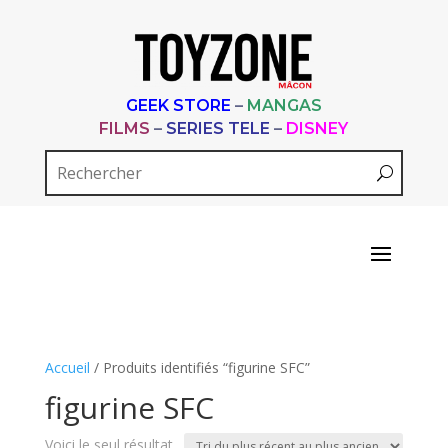
GEEK STORE
–
MANGAS
FILMS
–
SERIES TELE
–
DISNEY
Accueil
/ Produits identifiés “figurine SFC”
figurine SFC
Voici le seul résultat