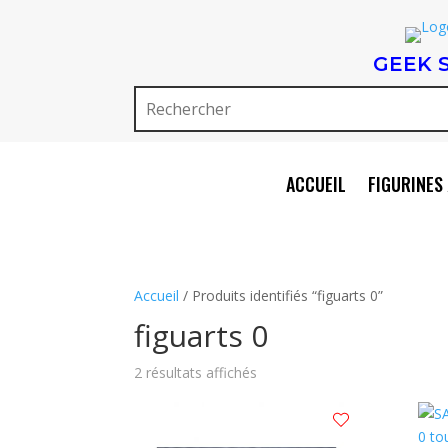
GEEK 
ACCUEIL
FIGURINES 
Accueil
/ Produits identifiés “figuarts 0”
figuarts 0
Trié
2 résultats affichés
du
plus
récent