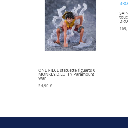
au
plus
SAIN
touc
ancien
BRO
169
ONE PIECE statuette figuarts 0
MONKEY.D.LUFFY Paramount
War
54,90
€